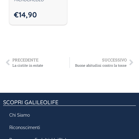
€
14,90
PRECEDENTE
SUCCESSIVO
La cistite in estate
Buone abitudini contro la tosse
SCOPRI GALILEOLIFE
Chi Siamo
Riconoscimenti