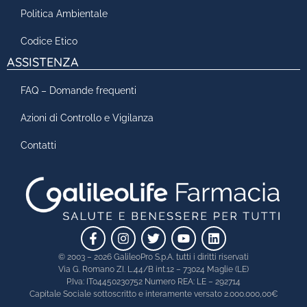
Politica Ambientale
Codice Etico
ASSISTENZA
FAQ – Domande frequenti
Azioni di Controllo e Vigilanza
Contatti
© 2003 – 2026 GalileoPro S.p.A. tutti i diritti riservati
Via G. Romano ZI. L.44/B int.12 – 73024 Maglie (LE)
P.Iva: IT04450230752 Numero REA: LE – 292714
Capitale Sociale sottoscritto e interamente versato 2.000.000,00€