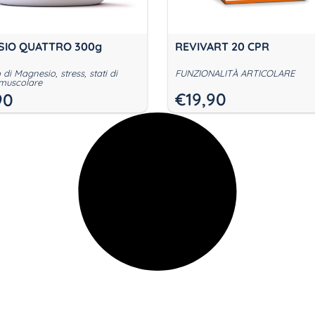
IO QUATTRO 300g
REVIVART 20 CPR
di Magnesio, stress, stati di
FUNZIONALITÀ ARTICOLARE
 muscolare
€
19,90
90