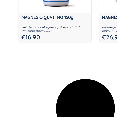
MAGNESIO QUATTRO 150g
MAGNES
Reintegro di Magnesio, stress, stati di
Reintegro 
tensione muscolare
tensione
€
16,90
€
26,