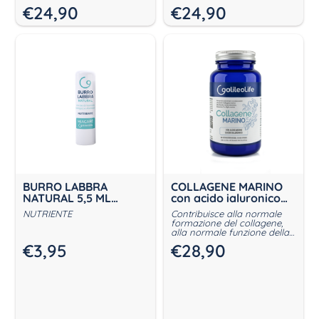
€
24,90
€
24,90
BURRO LABBRA
COLLAGENE MARINO
NATURAL 5,5 ML
con acido ialuronico
MIACARE
120g
NUTRIENTE
Contribuisce alla normale
formazione del collagene,
alla normale funzione della
pelle e alla protezione delle
€
3,95
€
28,90
cellule dallo stress ossidativo