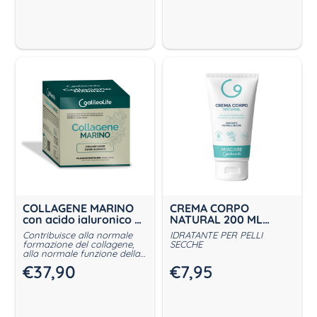
COLLAGENE MARINO
CREMA CORPO
con acido ialuronico 9
NATURAL 200 ML
flaconcini da 50ml
MIACARE
Contribuisce alla normale
IDRATANTE PER PELLI
formazione del collagene,
SECCHE
alla normale funzione della
pelle e alla protezione delle
€
37,90
€
7,95
cellule dallo stress ossidativo