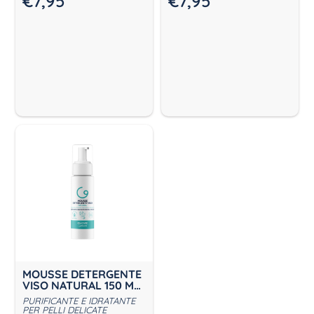
€
7,95
€
7,95
MOUSSE DETERGENTE
VISO NATURAL 150 ML
MIACARE
PURIFICANTE E IDRATANTE
PER PELLI DELICATE