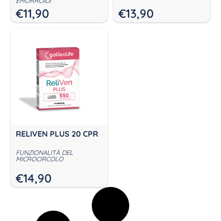
EMORROIDI
€
11,90
€
13,90
RELIVEN PLUS 20 CPR
FUNZIONALITÀ DEL
MICROCIRCOLO
€
14,90