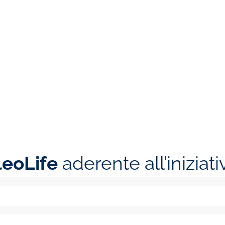
leoLife
aderente all’iniziati