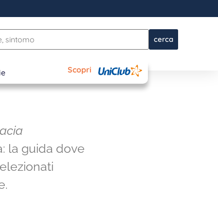
cerca
Scopri
ie
macia
a: la guida dove
selezionati
e.