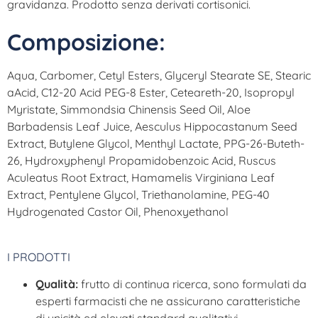
gravidanza. Prodotto senza derivati cortisonici.
Composizione:
Aqua, Carbomer, Cetyl Esters, Glyceryl Stearate SE, Stearic
aAcid, C12-20 Acid PEG-8 Ester, Ceteareth-20, Isopropyl
Myristate, Simmondsia Chinensis Seed Oil, Aloe
Barbadensis Leaf Juice, Aesculus Hippocastanum Seed
Extract, Butylene Glycol, Menthyl Lactate, PPG-26-Buteth-
26, Hydroxyphenyl Propamidobenzoic Acid, Ruscus
Aculeatus Root Extract, Hamamelis Virginiana Leaf
Extract, Pentylene Glycol, Triethanolamine, PEG-40
Hydrogenated Castor Oil, Phenoxyethanol
I PRODOTTI
Qualità:
frutto di continua ricerca, sono formulati da
esperti farmacisti che ne assicurano caratteristiche
di unicità ed elevati standard qualitativi.