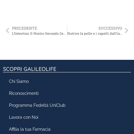
PRECEDENTE
SUCCESSIVO
L’Intestino: Il Nostro Secondo Cervello e l’Importanza dei Probiotici Multiceppo
Nutrire la pelle e i capelli dall’interno: il ruolo del collagene e delle vitamine
SCOPRI GALILEOLIFE
Chi Siamo
Riconoscimenti
Programma Fedeltà UniClub
Lavora con Noi
Affilia la tua Farmacia