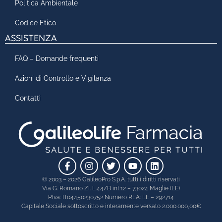
Politica Ambientale
Codice Etico
ASSISTENZA
FAQ – Domande frequenti
Azioni di Controllo e Vigilanza
Contatti
© 2003 – 2026 GalileoPro S.p.A. tutti i diritti riservati
Via G. Romano ZI. L.44/B int.12 – 73024 Maglie (LE)
P.Iva: IT04450230752 Numero REA: LE – 292714
Capitale Sociale sottoscritto e interamente versato 2.000.000,00€