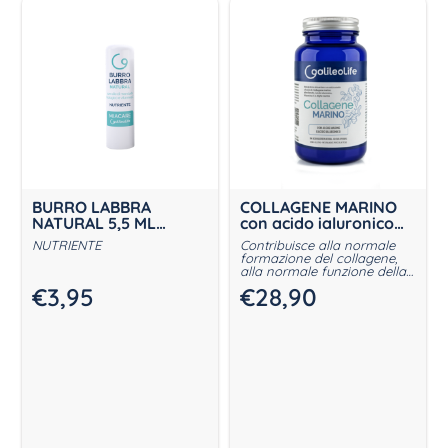
BURRO LABBRA
COLLAGENE MARINO
NATURAL 5,5 ML
con acido ialuronico
MIACARE
120g
NUTRIENTE
Contribuisce alla normale
formazione del collagene,
alla normale funzione della
pelle e alla protezione delle
€
3,95
€
28,90
cellule dallo stress ossidativo