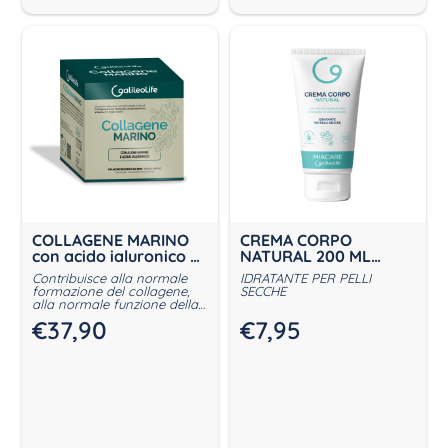
COLLAGENE MARINO
CREMA CORPO
con acido ialuronico 9
NATURAL 200 ML
flaconcini da 50ml
MIACARE
Contribuisce alla normale
IDRATANTE PER PELLI
formazione del collagene,
SECCHE
alla normale funzione della
pelle e alla protezione delle
€
37,90
€
7,95
cellule dallo stress ossidativo