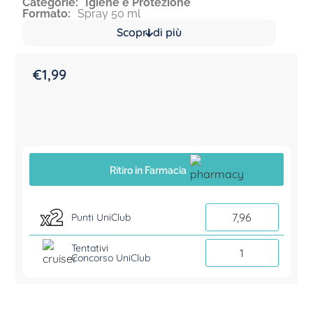
Categorie:
Igiene e Protezione
Formato:
Spray 50 ml
Scopri di più
€
1,99
Ritiro in Farmacia
7,96
Punti UniClub
Tentativi
1
Concorso UniClub