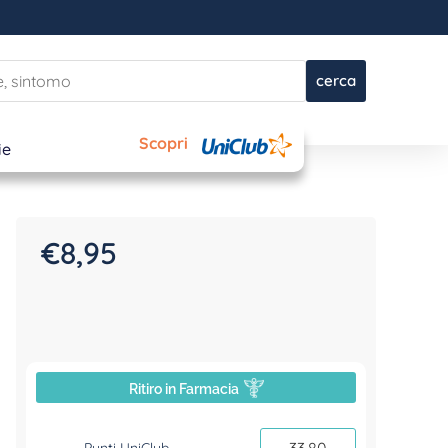
cerca
Scopri
ie
€
8,95
Ritiro in Farmacia
33,80
Punti UniClub