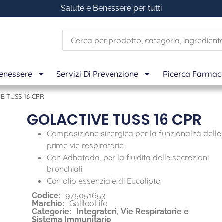
Salute e Benessere per tutti
Benessere
Servizi Di Prevenzione
Ricerca Farmac
E TUSS 16 CPR
GOLACTIVE TUSS 16 CPR
Composizione sinergica per la funzionalità delle
prime vie respiratorie
Con Adhatoda, per la fluidità delle secrezioni
bronchiali
Con olio essenziale di Eucalipto
Codice:
975051653
Marchio:
GalileoLife
Categorie:
Integratori
,
Vie Respiratorie e
Sistema Immunitario