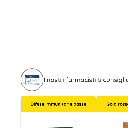
I nostri farmacisti ti consig
Difese immunitarie basse
Gola ros