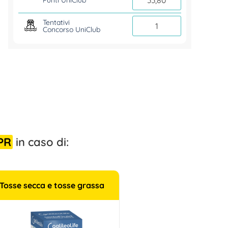
Tentativi
1
Concorso UniClub
PR
in caso di:
Tosse secca e tosse grassa