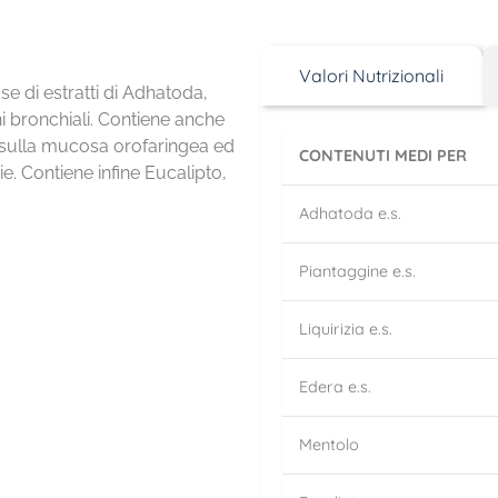
Valori Nutrizionali
e di estratti di Adhatoda,
oni bronchiali. Contiene anche
a sulla mucosa orofaringea ed
CONTENUTI MEDI PER
rie. Contiene infine Eucalipto,
Adhatoda e.s.
Piantaggine e.s.
Liquirizia e.s.
Edera e.s.
Mentolo