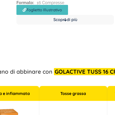
Formato:
16 Compresse
Foglietto Illustrativo
Scopri di più
liano di abbinare con
GOLACTIVE TUSS 16 C
sa e infiammata
Tosse grassa