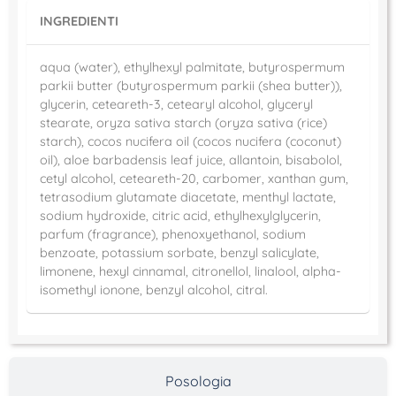
INGREDIENTI
aqua (water), ethylhexyl palmitate, butyrospermum
parkii butter (butyrospermum parkii (shea butter)),
glycerin, ceteareth-3, cetearyl alcohol, glyceryl
stearate, oryza sativa starch (oryza sativa (rice)
starch), cocos nucifera oil (cocos nucifera (coconut)
oil), aloe barbadensis leaf juice, allantoin, bisabolol,
cetyl alcohol, ceteareth-20, carbomer, xanthan gum,
tetrasodium glutamate diacetate, menthyl lactate,
sodium hydroxide, citric acid, ethylhexylglycerin,
parfum (fragrance), phenoxyethanol, sodium
benzoate, potassium sorbate, benzyl salicylate,
limonene, hexyl cinnamal, citronellol, linalool, alpha-
isomethyl ionone, benzyl alcohol, citral.
Posologia