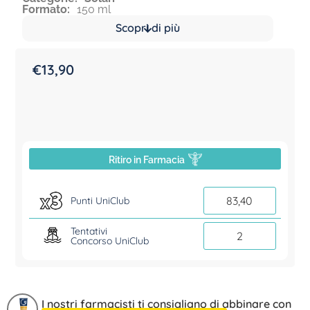
Formato:
150 ml
Scopri di più
€
13,90
Ritiro in Farmacia
83,40
Punti UniClub
Tentativi
2
Concorso UniClub
I nostri farmacisti ti consigliano di abbinare con