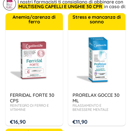
I nostri farmacisti ti consigliano di abbinare con
MULTISENG CAPELLI E UNGHIE 30 CPR
in caso di:
Anemia/carenza di
Stress e mancanza di
ferro
sonno
FERRIDAL FORTE 30
PRORELAX GOCCE 30
CPS
ML
REINTEGRO DI FERRO E
RILASSAMENTO E
VITAMINE
BENESSERE MENTALE
€
16,90
€
11,90