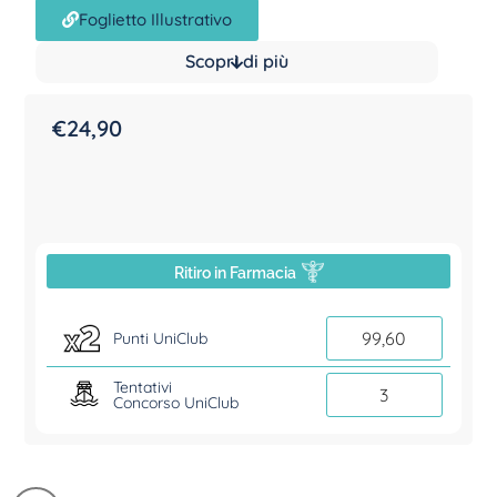
Foglietto Illustrativo
Scopri di più
€
24,90
Ritiro in Farmacia
99,60
Punti UniClub
Tentativi
3
Concorso UniClub