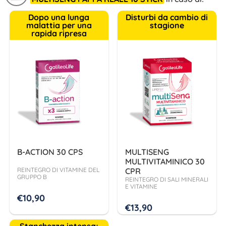
Dopo una lunga
Disturbi da cambio di
malattia per una
stagione
rapida ripresa
B-ACTION 30 CPS
MULTISENG
MULTIVITAMINICO 30
REINTEGRO DI VITAMINE DEL
CPR
GRUPPO B
REINTEGRO DI SALI MINERALI
E VITAMINE
€
10,90
€
13,90
Stanchezza intensa;