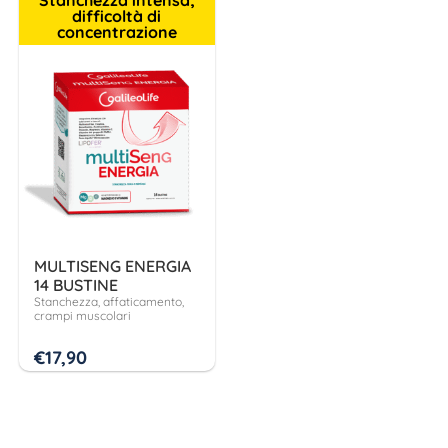
difficoltà di
concentrazione
MULTISENG ENERGIA
14 BUSTINE
Stanchezza, affaticamento,
crampi muscolari
€
17,90