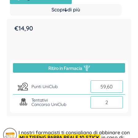
Scopri di più
€
14,90
Ritiro in Farmacia
59,60
Punti UniClub
Tentativi
2
Concorso UniClub
I nostri farmacisti ti consigliano di abbinare con
MULTISENG PAPPA REALE 10 STICK
in caso di: