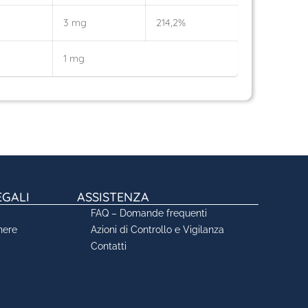
3 mg
214,2%
1 mg
EGALI
ASSISTENZA
FAQ – Domande frequenti
nere
Azioni di Controllo e Vigilanza
Contatti