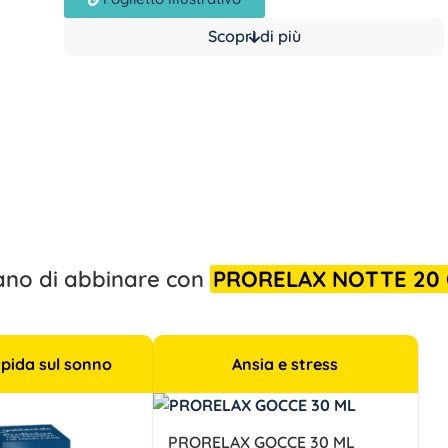
Scopri di più
liano di abbinare con
PRORELAX NOTTE 20
apida sul sonno
Ansia e stress
PRORELAX GOCCE 30 ML