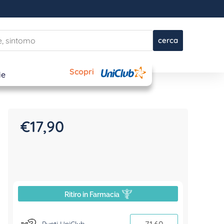
cerca
Scopri
ie
€
17,90
Ritiro in Farmacia
71,60
Punti UniClub