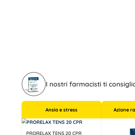
I nostri farmacisti ti consig
Ansia e stress
Azione r
PRORELAX TENS 20 CPR