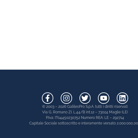
© 2003 – 2026 GalileoPro S.p.A. tutti i diritti riservati
Via G. Romano ZI. L.44/B int.12 – 73024 Maglie (LE)
P.Iva: IT04450230752 Numero REA: LE – 292714
Capitale Sociale sottoscritto e interamente versato 2.000.000,0