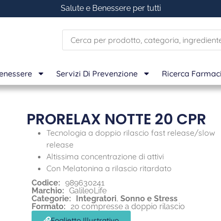
Salute e Benessere per tutti
Benessere
Servizi Di Prevenzione
Ricerca Farmac
PRORELAX NOTTE 20 CPR
Tecnologia a doppio rilascio fast release/slow
release
Altissima concentrazione di attivi
Con Melatonina a rilascio ritardato
Codice:
989630241
Marchio:
GalileoLife
Categorie:
Integratori
,
Sonno e Stress
Formato:
20 compresse a doppio rilascio
Foglietto Illustrativo