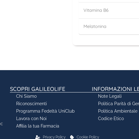
Vitamina B6
Melatonina
SCOPRI GALILEOLIFE
INFORMAZIONI L
Chi Siamo
Note Legali
Riconoscimenti
Politica Parità di Ge
Programma Fedeltà UniClub
Politica Ambientale
Lavora con Noi
Codice Etico
0€
Affilia la tua Farmacia
Privacy Policy
Cookie Policy