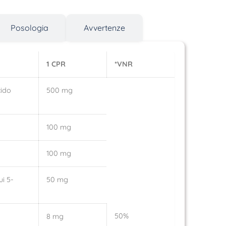
Posologia
Avvertenze
1 CPR
*VNR
cido
500 mg
100 mg
100 mg
ui 5-
50 mg
50%
8 mg