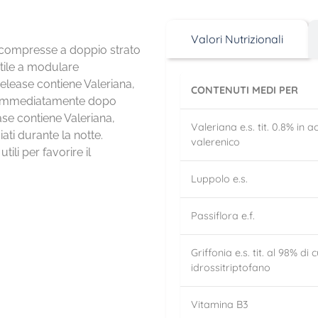
Valori Nutrizionali
compresse a doppio strato
utile a modulare
 release contiene Valeriana,
CONTENUTI MEDI PER
ti immediatamente dopo
ase contiene Valeriana,
Valeriana e.s. tit. 0.8% in a
ati durante la notte.
valerenico
tili per favorire il
Luppolo e.s.
Passiflora e.f.
Griffonia e.s. tit. al 98% di c
idrossitriptofano
Vitamina B3