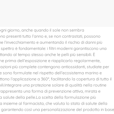
 ogni giorno, anche quando il sole non sembra
ono presenti tutto l’anno e, se non contrastati, possono
e l’invecchiamento e aumentando il rischio di danni più
 spettro è fondamentale: i filtri moderni garantiscono una
ando al tempo stesso anche le pelli più sensibili. È
me prima dell’esposizione e riapplicarlo regolarmente,
zioni più complete contengono antiossidanti, studiate per
e e sono formulate nel rispetto dell’ecosistema marino e
ono l’applicazione a 360°, facilitando la copertura di tutto il
ili.Integrare una protezione solare di qualità nella routine
rappresenta una forma di prevenzione attiva, mirata e
 salute della pelle.La scelta della formulazione più
 insieme al farmacista, che valuta lo stato di salute della
aneo, garantendo così una personalizzazione del prodotto in bas