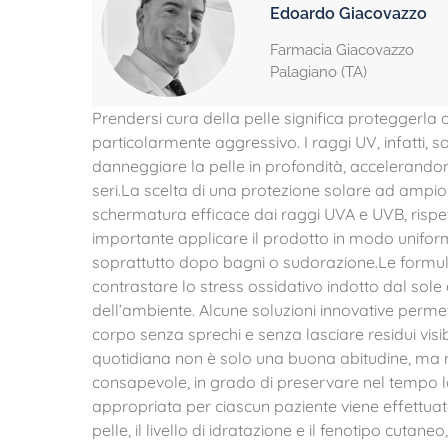
Edoardo Giacovazzo
Farmacia Giacovazzo
Palagiano (TA)
Prendersi cura della pelle significa proteggerla
particolarmente aggressivo. I raggi UV, infatti, s
danneggiare la pelle in profondità, accelerandon
seri.La scelta di una protezione solare ad ampio
schermatura efficace dai raggi UVA e UVB, rispett
importante applicare il prodotto in modo unifor
soprattutto dopo bagni o sudorazione.Le formula
contrastare lo stress ossidativo indotto dal sol
dell’ambiente. Alcune soluzioni innovative permett
corpo senza sprechi e senza lasciare residui visib
quotidiana non è solo una buona abitudine, ma 
consapevole, in grado di preservare nel tempo la
appropriata per ciascun paziente viene effettuata
pelle, il livello di idratazione e il fenotipo cut