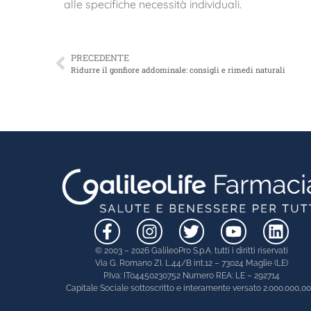
alle specifiche necessità individuali.
PRECEDENTE
Ridurre il gonfiore addominale: consigli e rimedi naturali
© 2003 – 2026 GalileoPro S.p.A. tutti i diritti riservati
Via G. Romano ZI. L.44/B int.12 – 73024 Maglie (LE)
P.Iva: IT04450230752 Numero REA: LE – 292714
Capitale Sociale sottoscritto e interamente versato 2.000.000,0