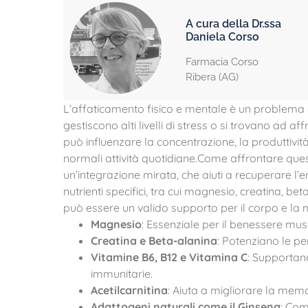
A cura della Dr.ssa
Daniela Corso
Farmacia Corso
Ribera (AG)
L’affaticamento fisico e mentale è un problema
gestiscono alti livelli di stress o si trovano ad 
può influenzare la concentrazione, la produttività
normali attività quotidiane.Come affrontare ques
un’integrazione mirata, che aiuti a recuperare l’
nutrienti specifici, tra cui magnesio, creatina, be
può essere un valido supporto per il corpo e la m
Magnesio
: Essenziale per il benessere mus
Creatina e Beta-alanina
: Potenziano le pe
Vitamine B6, B12 e Vitamina C
: Supportan
immunitarie.
Acetilcarnitina
: Aiuta a migliorare la memo
Adattogeni naturali come il Ginseng
: Com