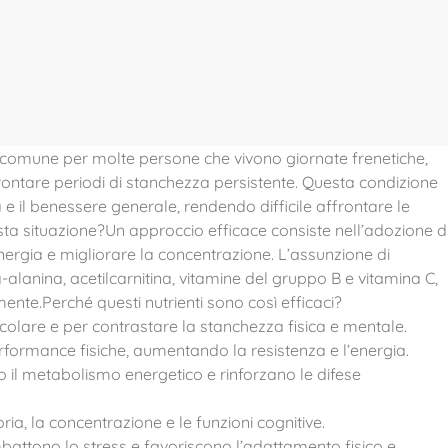
 comune per molte persone che vivono giornate frenetiche,
affrontare periodi di stanchezza persistente. Questa condizione
 e il benessere generale, rendendo difficile affrontare le
ta situazione?Un approccio efficace consiste nell’adozione d
energia e migliorare la concentrazione. L’assunzione di
ta-alanina, acetilcarnitina, vitamine del gruppo B e vitamina C,
ente.Perché questi nutrienti sono così efficaci?
colare e per contrastare la stanchezza fisica e mentale.
rformance fisiche, aumentando la resistenza e l’energia.
o il metabolismo energetico e rinforzano le difese
ria, la concentrazione e le funzioni cognitive.
battono lo stress e favoriscono l’adattamento fisico e