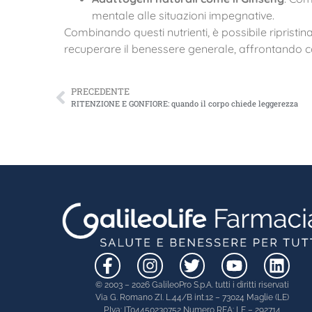
mentale alle situazioni impegnative.
Combinando questi nutrienti, è possibile ripristin
recuperare il benessere generale, affrontando co
PRECEDENTE
RITENZIONE E GONFIORE: quando il corpo chiede leggerezza
© 2003 – 2026 GalileoPro S.p.A. tutti i diritti riservati
Via G. Romano ZI. L.44/B int.12 – 73024 Maglie (LE)
P.Iva: IT04450230752 Numero REA: LE – 292714