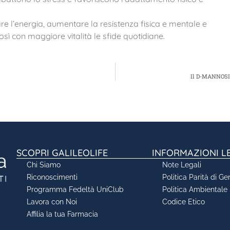
are l’energia, aumentare la resistenza fisica e mentale e
sì con maggiore vitalità le sfide quotidiane.
Il D-MANNOSIO
SCOPRI GALILEOLIFE
INFORMAZIONI L
Chi Siamo
Note Legali
Riconoscimenti
Politica Parità di Ge
Programma Fedeltà UniClub
Politica Ambientale
Lavora con Noi
Codice Etico
Affilia la tua Farmacia