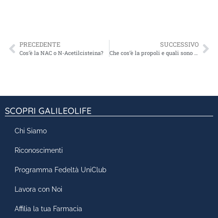
PRECEDENTE
SUCCESSIVO
Cos’è la NAC o N-Acetilcisteina?
Che cos’è la propoli e quali sono i benefici?
SCOPRI GALILEOLIFE
Chi Siamo
Riconoscimenti
Programma Fedeltà UniClub
Lavora con Noi
Affilia la tua Farmacia