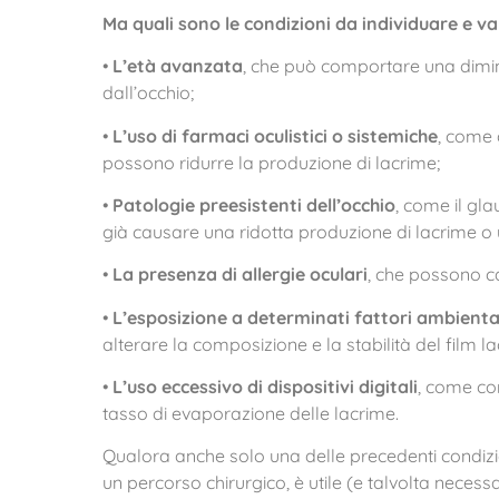
Ma quali sono le condizioni da individuare e 
•
L’età avanzata
, che può comportare una diminu
dall’occhio;
•
L’uso di farmaci oculistici o sistemiche
, come g
possono ridurre la produzione di lacrime;
•
Patologie preesistenti dell’occhio
, come il gl
già causare una ridotta produzione di lacrime o un
•
La presenza di allergie oculari
, che possono c
•
L’esposizione a determinati fattori ambiental
alterare la composizione e la stabilità del film l
•
L’uso eccessivo di dispositivi digitali
, come co
tasso di evaporazione delle lacrime.
Qualora anche solo una delle precedenti condizio
un percorso chirurgico, è utile (e talvolta necess