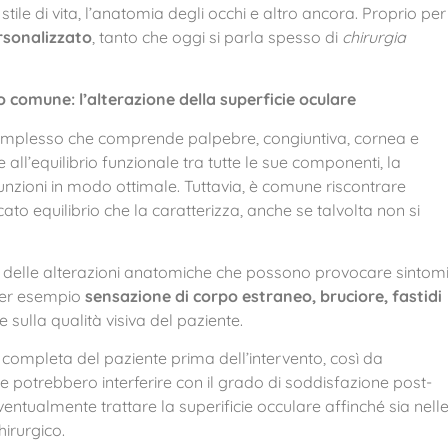
lo stile di vita, l’anatomia degli occhi e altro ancora. Proprio per
rsonalizzato
, tanto che oggi si parla spesso di
chirurgia
o comune: l’alterazione della superficie oculare
complesso che comprende palpebre, congiuntiva, cornea e
e all’equilibrio funzionale tra tutte le sue componenti, la
funzioni in modo ottimale. Tuttavia, è comune riscontrare
ato equilibrio che la caratterizza, anche se talvolta non si
e delle alterazioni anatomiche che possono provocare sintom
 per esempio
sensazione di corpo estraneo, bruciore, fastidi
e sulla qualità visiva del paziente.
completa del paziente prima dell’intervento, così da
e potrebbero interferire con il grado di soddisfazione post-
ntualmente trattare la superificie occulare affinché sia nell
hirurgico.