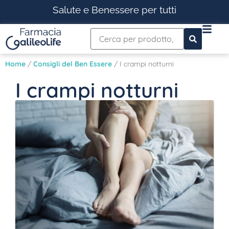
Salute e Benessere per tutti
Home
/
Consigli del Ben Essere
/ I crampi notturni
I crampi notturni