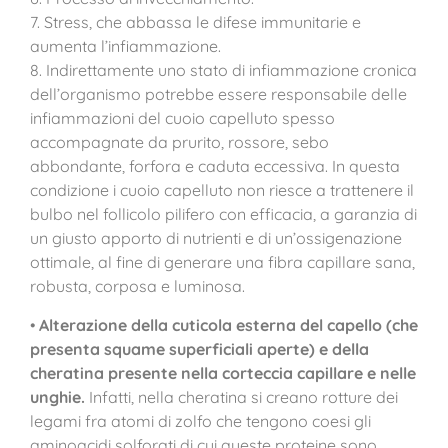
7. Stress, che abbassa le difese immunitarie e
aumenta l’infiammazione.
8. Indirettamente uno stato di infiammazione cronica
dell’organismo potrebbe essere responsabile delle
infiammazioni del cuoio capelluto spesso
accompagnate da prurito, rossore, sebo
abbondante, forfora e caduta eccessiva. In questa
condizione i cuoio capelluto non riesce a trattenere il
bulbo nel follicolo pilifero con efficacia, a garanzia di
un giusto apporto di nutrienti e di un’ossigenazione
ottimale, al fine di generare una fibra capillare sana,
robusta, corposa e luminosa.
•
Alterazione della cuticola esterna del capello (che
presenta squame superficiali aperte) e della
cheratina
p
resente nella corteccia capillare e nelle
unghie.
Infatti, nella cheratina si creano rotture dei
legami fra atomi di zolfo che tengono coesi gli
aminoacidi solforati di cui queste proteine sono