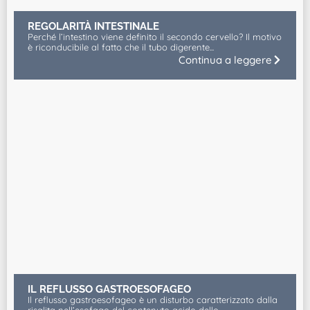
REGOLARITÀ INTESTINALE
Perché l’intestino viene definito il secondo cervello? Il motivo
è riconducibile al fatto che il tubo digerente...
Continua a leggere
IL REFLUSSO GASTROESOFAGEO
Il reflusso gastroesofageo è un disturbo caratterizzato dalla