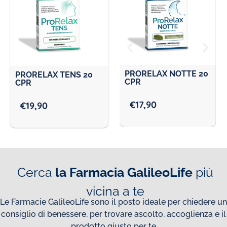
PRORELAX NOTTE 20
P
PRORELAX TENS 20
CPR
M
CPR
M
€
17,90
€
19,90
Cerca
la Farmacia GalileoLife
più
vicina a te
Le Farmacie GalileoLife sono il posto ideale per chiedere un
consiglio di benessere, per trovare ascolto, accoglienza e il
prodotto giusto per te