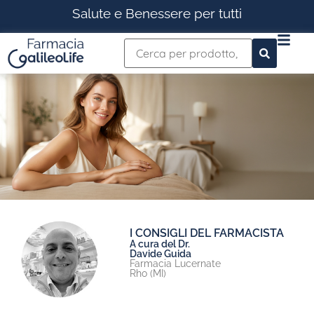
Salute e Benessere per tutti
Nuovi prodotti e consigli
I CONSIGLI DEL FARMACISTA
su InfoFarma Estate
A cura del Dr.
Davide Guida
Farmacia Lucernate
Rho (MI)
SFOGLIA ORA