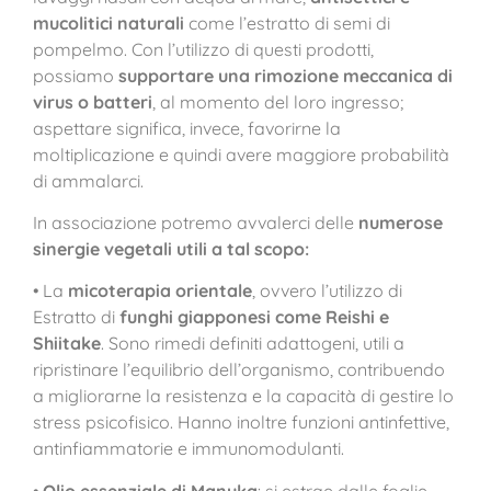
mucolitici naturali
come l’estratto di semi di
pompelmo. Con l’utilizzo di questi prodotti,
possiamo
supportare una rimozione meccanica di
virus o batteri
, al momento del loro ingresso;
aspettare significa, invece, favorirne la
moltiplicazione e quindi avere maggiore probabilità
di ammalarci.
In associazione potremo avvalerci delle
numerose
sinergie vegetali utili a tal scopo:
• La
micoterapia orientale
, ovvero l’utilizzo di
Estratto di
funghi giapponesi come Reishi e
Shiitake
. Sono rimedi definiti adattogeni, utili a
ripristinare l’equilibrio dell’organismo, contribuendo
a migliorarne la resistenza e la capacità di gestire lo
stress psicofisico. Hanno inoltre funzioni antinfettive,
antinfiammatorie e immunomodulanti.
•
Olio essenziale di Manuka
: si estrae dalle foglie