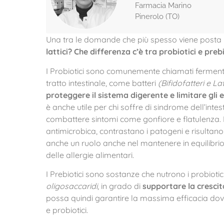
Farmacia Marino
Pinerolo (TO)
Una tra le domande che più spesso viene posta 
lattici? Che differenza c’è tra probiotici e prebi
I Probiotici sono comunemente chiamati fermenti 
tratto intestinale, come batteri
(Bifidofatteri e Lat
proteggere il sistema digerente e limitare gli e
è anche utile per chi soffre di sindrome dell’intesti
combattere sintomi come gonfiore e flatulenza. I 
antimicrobica, contrastano i patogeni e risultan
anche un ruolo anche nel mantenere in equilibrio i
delle allergie alimentari.
I Prebiotici sono sostanze che nutrono i probiotici 
oligosaccaridi
, in grado di
supportare la crescita
possa quindi garantire la massima efficacia dov
e probiotici.