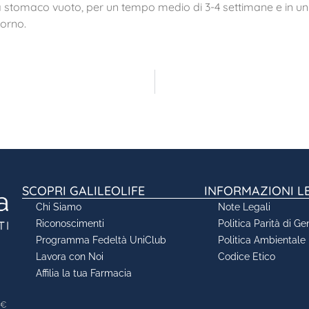
a stomaco vuoto, per un tempo medio di 3-4 settimane e in un
iorno.
SCOPRI GALILEOLIFE
INFORMAZIONI L
Chi Siamo
Note Legali
Riconoscimenti
Politica Parità di Ge
Programma Fedeltà UniClub
Politica Ambientale
Lavora con Noi
Codice Etico
Affilia la tua Farmacia
0€