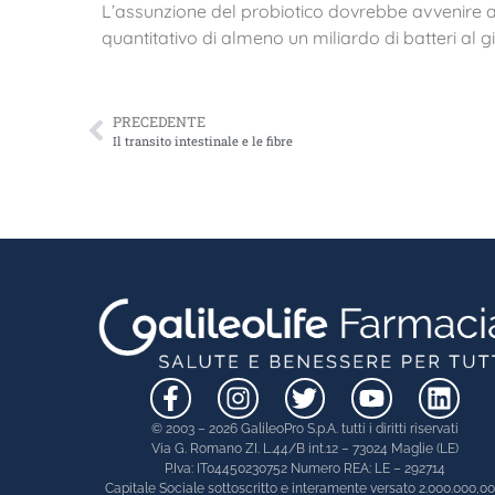
L’assunzione del probiotico dovrebbe avvenire 
quantitativo di almeno un miliardo di batteri al g
PRECEDENTE
Il transito intestinale e le fibre
© 2003 – 2026 GalileoPro S.p.A. tutti i diritti riservati
Via G. Romano ZI. L.44/B int.12 – 73024 Maglie (LE)
P.Iva: IT04450230752 Numero REA: LE – 292714
Capitale Sociale sottoscritto e interamente versato 2.000.000,0