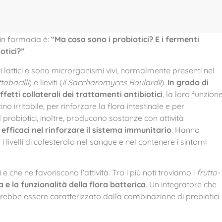
in farmacia è:
“Ma cosa sono i probiotici? E i fermenti
otici?”
.
lattici e sono microrganismi vivi, normalmente presenti nel
tobacilli
) e lieviti (
il Saccharomyces Boulardii
).
In grado di
ffetti collaterali dei trattamenti antibiotici
, la loro funzion
no irritabile, per rinforzare la flora intestinale e per
probiotici, inoltre, producono sostanze con attività
o
efficaci nel rinforzare il sistema immunitario
. Hanno
 livelli di colesterolo nel sangue e nel contenere i sintomi
e che ne favoriscono l’attività. Tra i più noti troviamo i
frutto-
 e la funzionalità della flora batterica
. Un integratore che
rebbe essere caratterizzato dalla combinazione di prebiotici