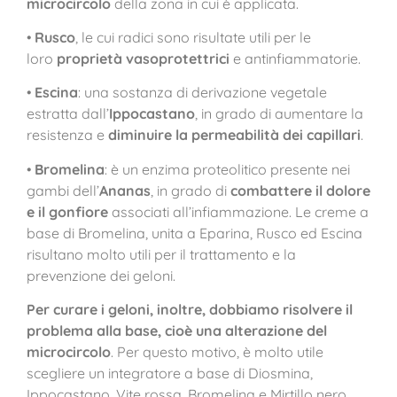
microcircolo
della zona in cui è applicata.
•
Rusco
, le cui radici sono risultate utili per le
loro
proprietà vasoprotettrici
e antinfiammatorie.
•
Escina
: una sostanza di derivazione vegetale
estratta dall’
Ippocastano
, in grado di aumentare la
resistenza e
diminuire la permeabilità dei capillari
.
•
Bromelina
: è un enzima proteolitico presente nei
gambi dell’
Ananas
, in grado di
combattere il dolore
e il gonfiore
associati all’infiammazione. Le creme a
base di Bromelina, unita a Eparina, Rusco ed Escina
risultano molto utili per il trattamento e la
prevenzione dei geloni.
Per curare i geloni, inoltre, dobbiamo risolvere il
problema alla base, cioè una alterazione del
microcircolo
. Per questo motivo, è molto utile
scegliere un integratore a base di Diosmina,
Ippocastano, Vite rossa, Bromelina e Mirtillo nero,