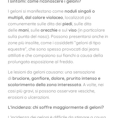
I sintomi: come riconoscere i geloni?
I geloni si manifestano come
noduli singoli o
multipli, dal colore violaceo
, localizzati più
comunemente sulle dita dei
piedi
, sulle dita
delle
mani
, sulle
orecchie
e sul
viso
(in particolare
sulla punta del naso). Possono presentarsi anche in
zone più insolite, come i cosiddetti “geloni di tipo
equestre”, che sono spesso provocati dai jeans
attillati e che compaiono sui fianchi a causa della
prolungata esposizione al freddo.
Le lesioni da geloni causano: una sensazione
di
bruciore, gonfiore, dolore, prurito intenso e
scolorimento della zona interessata
. A volte, nei
casi più gravi, si possono osservare vesciche,
erosioni o ulcerazioni.
L’incidenza: chi soffre maggiormente di geloni?
L’incidenza dei geloni è difficile da stimare a causa,